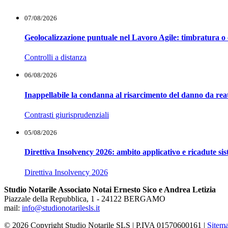
07/08/2026
Geolocalizzazione puntuale nel Lavoro Agile: timbratura o 
Controlli a distanza
06/08/2026
Inappellabile la condanna al risarcimento del danno da reat
Contrasti giurisprudenziali
05/08/2026
Direttiva Insolvency 2026: ambito applicativo e ricadute si
Direttiva Insolvency 2026
Studio Notarile Associato Notai Ernesto Sico e Andrea Letizia
Piazzale della Repubblica, 1 - 24122 BERGAMO
mail:
info@studionotarilesls.it
© 2026 Copyright Studio Notarile SLS | P.IVA 01570600161 |
Sitem