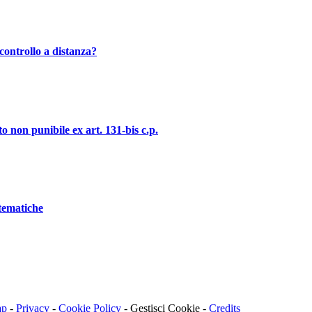
controllo a distanza?
o non punibile ex art. 131-bis c.p.
stematiche
ap
-
Privacy
-
Cookie Policy
-
Gestisci Cookie
-
Credits