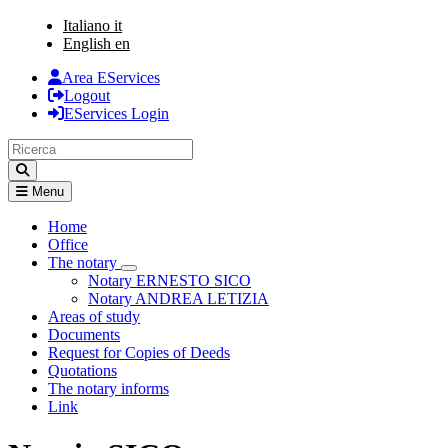
Italiano
it
English
en
Area EServices
Logout
EServices Login
Menu
Home
Office
The notary
Visualizza menù di secondo livello
Notary ERNESTO SICO
Notary ANDREA LETIZIA
Areas of study
Documents
Request for Copies of Deeds
Quotations
The notary informs
Link