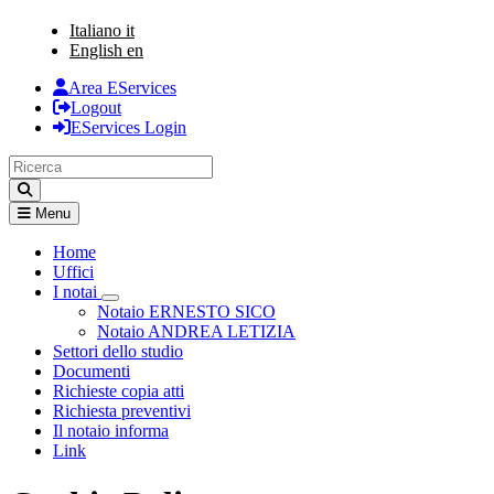
Italiano
it
English
en
Area EServices
Logout
EServices Login
Menu
Home
Uffici
I notai
Visualizza menù di secondo livello
Notaio ERNESTO SICO
Notaio ANDREA LETIZIA
Settori dello studio
Documenti
Richieste copia atti
Richiesta preventivi
Il notaio informa
Link