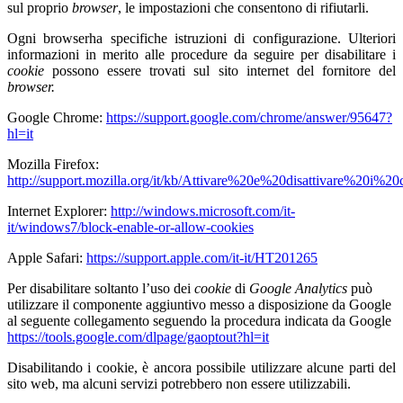
sul proprio
browser
, le impostazioni che consentono di rifiutarli.
Ogni browserha specifiche istruzioni di configurazione. Ulteriori
informazioni in merito alle procedure da seguire per disabilitare i
cookie
possono essere trovati sul sito internet del fornitore del
browser.
Google Chrome:
https://support.google.com/chrome/answer/95647?
hl=it
Mozilla Firefox:
http://support.mozilla.org/it/kb/Attivare%20e%20disattivare%20i%20
Internet Explorer:
http://windows.microsoft.com/it-
it/windows7/block-enable-or-allow-cookies
Apple Safari:
https://support.apple.com/it-it/HT201265
Per disabilitare soltanto l’uso dei
cookie
di
Google Analytics
può
utilizzare il componente aggiuntivo messo a disposizione da Google
al seguente collegamento seguendo la procedura
indicata da Google
https://tools.google.com/dlpage/gaoptout?hl=it
Disabilitando i cookie, è ancora possibile utilizzare alcune parti del
sito web, ma alcuni servizi potrebbero non essere utilizzabili.