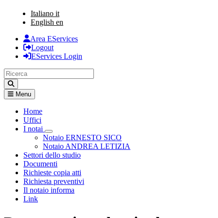
Italiano
it
English
en
Area EServices
Logout
EServices Login
Menu
Home
Uffici
I notai
Visualizza menù di secondo livello
Notaio ERNESTO SICO
Notaio ANDREA LETIZIA
Settori dello studio
Documenti
Richieste copia atti
Richiesta preventivi
Il notaio informa
Link