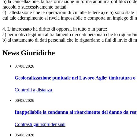
b) la cancellazione, la trasformazione in forma anonima o il blocco dei 
raccolti o successivamente trattati;
c) l'attestazione che le operazioni di cui alle lettere a) e b) sono stat
cui tale adempimento si rivela impossibile o comporta un impiego di me
4. L’interessato ha diritto di opporsi, in tutto o in parte:
a) per motivi legittimi al trattamento dei dati personali che lo riguarda
b) al trattamento di dati personali che lo riguardano a fini di invio di
News Giuridiche
07/08/2026
Geolocalizzazione puntuale nel Lavoro Agile: timbratura o 
Controlli a distanza
06/08/2026
Inappellabile la condanna al risarcimento del danno da reat
Contrasti giurisprudenziali
05/08/2026