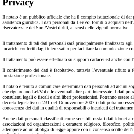
Privacy
Il notaio è un pubblico ufficiale che ha il compito istituzionale di dar 
assistenza giuridica. I dati personali da Lei/Voi forniti o acquisiti nel
riservatezza e dei Suoi/Vostri diritti, ai sensi delle vigenti normative.
Il trattamento di tali dati personali sarà principalmente finalizzato agl
incarichi conferiti dagli interessati o per facilitare la comunicazione co
Il trattamento può essere effettuato su supporti cartacei ed anche con l’
Il conferimento dei dati è facoltativo, tuttavia l’eventuale rifiuto a
prestazione professionale.
Il notaio è tenuto a comunicare determinati dati personali ad alcuni sogge
che riguardano Lei/Voi e le eventuali altre parti interessate. I dati potr
consulenti legali o fiscali e altri liberi professionisti. Potranno essere
decreto legislativo n°231 del 16 novembre 2007 i dati potranno esser
conoscenza dei dati in qualità di responsabili o incaricati del trattament
Anche dati personali classificati come sensibili ossia i dati idonei a ri
associazioni od organizzazioni a carattere religioso, filosofico, polit
adempiere ad un obbligo di legge oppure con il consenso scritto dell’i