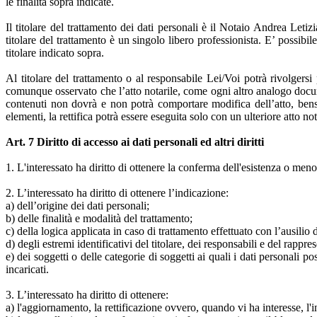
le finalità sopra indicate.
Il titolare del trattamento dei dati personali è il Notaio Andrea L
titolare del trattamento è un singolo libero professionista. E’ possib
titolare indicato sopra.
Al titolare del trattamento o al responsabile Lei/Voi potrà rivolgersi
comunque osservato che l’atto notarile, come ogni altro analogo docum
contenuti non dovrà e non potrà comportare modifica dell’atto, bensì 
elementi, la rettifica potrà essere eseguita solo con un ulteriore atto not
Art. 7 Diritto di accesso ai dati personali ed altri diritti
1. L'interessato ha diritto di ottenere la conferma dell'esistenza o meno
2. L’interessato ha diritto di ottenere l’indicazione:
a) dell’origine dei dati personali;
b) delle finalità e modalità del trattamento;
c) della logica applicata in caso di trattamento effettuato con l’ausilio d
d) degli estremi identificativi del titolare, dei responsabili e del rappr
e) dei soggetti o delle categorie di soggetti ai quali i dati personali
incaricati.
3. L’interessato ha diritto di ottenere:
a) l'aggiornamento, la rettificazione ovvero, quando vi ha interesse, l'i