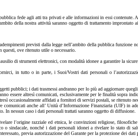
pubblica fede agli atti tra privati e alle informazioni in essi contenute. A
l’ambito della nostra attività saranno oggetto di trattamento improntato ai 
i adempimenti previsti dalla legge nell’ambito della pubblica funzione not
n questi, ove ritenuto utile o necessario.
ausilio di strumenti elettronici, con modalità idonee a garantire la sicure
 fornirci, in tutto o in parte, i Suoi/Vostri dati personali o l’autori
tti pubblici; i dati trasmessi andranno per lo più ad aggiornare quegli ste
anno essere altresì comunicati, esclusivamente per le finalità sopra indicat
 altresì occasionalmente affidati a fornitori di servizi postali, se ritenut
e comunicati anche all’ Unità d’Informazione Finanziaria (UIF) in adem
o. In nessun caso i dati personali trattati saranno oggetto di diffusione.
velare l’origine razziale ed etnica, le convinzioni religiose, filosofiche 
ico o sindacale, nonché i dati personali idonei a rivelare lo stato di s
nteressato, previa autorizzazione del Garante per la protezione dei dati 