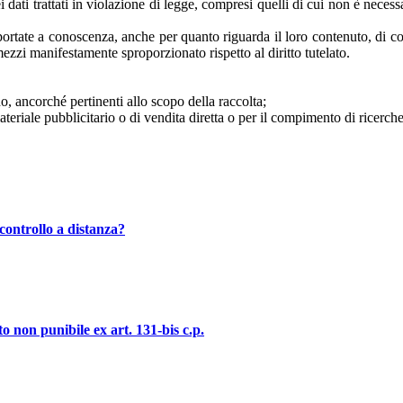
dati trattati in violazione di legge, compresi quelli di cui non è necessar
e portate a conoscenza, anche per quanto riguarda il loro contenuto, di col
zzi manifestamente sproporzionato rispetto al diritto tutelato.
no, ancorché pertinenti allo scopo della raccolta;
 materiale pubblicitario o di vendita diretta o per il compimento di rice
controllo a distanza?
o non punibile ex art. 131-bis c.p.