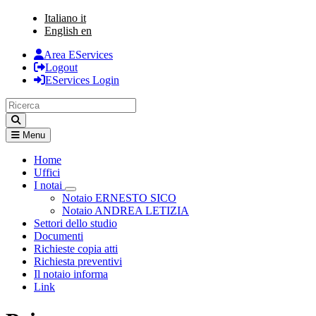
Italiano
it
English
en
Area EServices
Logout
EServices Login
Menu
Home
Uffici
I notai
Visualizza menù di secondo livello
Notaio ERNESTO SICO
Notaio ANDREA LETIZIA
Settori dello studio
Documenti
Richieste copia atti
Richiesta preventivi
Il notaio informa
Link