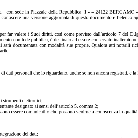
etizia con sede in Piazzale della Repubblica, 1 - – 24122 BERGAMO - Te
ile conoscere una versione aggiornata di questo documento e l’elenco ag
 per far valere i Suoi diritti, così come previsto dall’articolo 7 del 
ento con fede pubblica, è destinato ad essere conservato inalterato nel 
sarà documentata con modalità sue proprie. Qualora atti notarili richi
arile.
 di dati personali che lo riguardano, anche se non ancora registrati, e la
i strumenti elettronici;
esentante designato ai sensi dell’articolo 5, comma 2;
 possono essere comunicati o che possono venirne a conoscenza in qualità d
ntegrazione dei dati;