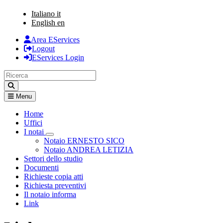
Italiano
it
English
en
Area EServices
Logout
EServices Login
Menu
Home
Uffici
I notai
Visualizza menù di secondo livello
Notaio ERNESTO SICO
Notaio ANDREA LETIZIA
Settori dello studio
Documenti
Richieste copia atti
Richiesta preventivi
Il notaio informa
Link