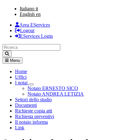
Italiano
it
English
en
Area EServices
Logout
EServices Login
Menu
Home
Uffici
I notai
Visualizza menù di secondo livello
Notaio ERNESTO SICO
Notaio ANDREA LETIZIA
Settori dello studio
Documenti
Richieste copia atti
Richiesta preventivi
Il notaio informa
Link