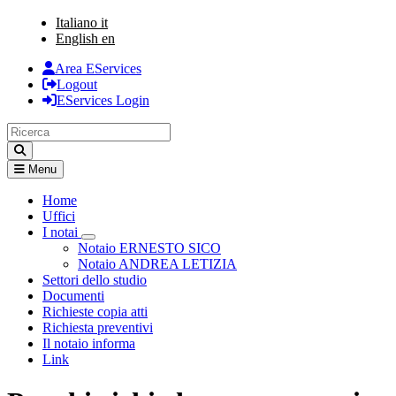
Italiano
it
English
en
Area EServices
Logout
EServices Login
Menu
Home
Uffici
I notai
Visualizza menù di secondo livello
Notaio ERNESTO SICO
Notaio ANDREA LETIZIA
Settori dello studio
Documenti
Richieste copia atti
Richiesta preventivi
Il notaio informa
Link