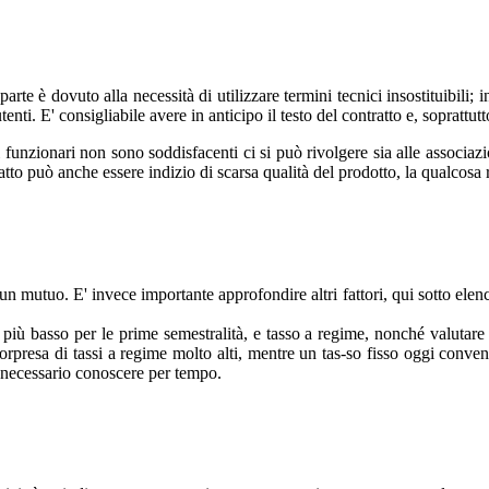
rte è dovuto alla necessità di utilizzare termini tecnici insostituibili;
nti. E' consigliabile avere in anticipo il testo del contratto e, soprattut
i funzionari non sono soddisfacenti ci si può rivolgere sia alle associaz
o può anche essere indizio di scarsa qualità del prodotto, la qualcosa ren
n mutuo. E' invece importante approfondire altri fattori, qui sotto elenca
, più basso per le prime semestralità, e tasso a regime, nonché valutare
 sorpresa di tassi a regime molto alti, mentre un tas-so fisso oggi conv
 è necessario conoscere per tempo.