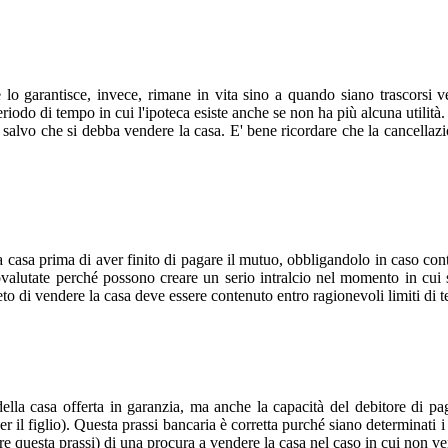
 lo garantisce, invece, rimane in vita sino a quando siano trascorsi v
eriodo di tempo in cui l'ipoteca esiste anche se non ha più alcuna utilità.
a salvo che si debba vendere la casa. E' bene ricordare che la cancellaz
casa prima di aver finito di pagare il mutuo, obbligandolo in caso contr
ovalutate perché possono creare un serio intralcio nel momento in cui
to di vendere la casa deve essere contenuto entro ragionevoli limiti di
la casa offerta in garanzia, ma anche la capacità del debitore di pagar
r il figlio). Questa prassi bancaria è corretta purché siano determinati i 
uire questa prassi) di una procura a vendere la casa nel caso in cui non 