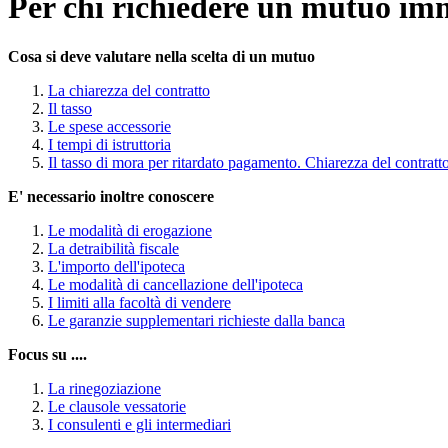
Per chi richiedere un mutuo im
Cosa si deve valutare nella scelta di un mutuo
La chiarezza del contratto
Il tasso
Le spese accessorie
I tempi di istruttoria
Il tasso di mora per ritardato pagamento. Chiarezza del contratt
E' necessario inoltre conoscere
Le modalità di erogazione
La detraibilità fiscale
L'importo dell'ipoteca
Le modalità di cancellazione dell'ipoteca
I limiti alla facoltà di vendere
Le garanzie supplementari richieste dalla banca
Focus su ....
La rinegoziazione
Le clausole vessatorie
I consulenti e gli intermediari