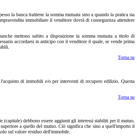
 spesso la banca trattiene la somma mutuata sino a quando la pratica sia
a compravendita immobiliare il venditore dovrà di conseguenza attendere
e banche mettono subito a disposizione la somma mutuata a titolo di
essario accordarsi in anticipo con il venditore il quale, se vende prima
bili.
Torna su
r l'acquisto di immobili e/o per interventi di recupero edilizio. Questa
Torna su
(capitale) debbono essere aggiunti gli interessi stabiliti per il mutuo,
o superiore a quello del mutuo. Ciò significa che sino a quell'importo il
solo sul valore residuo dell'immobile.