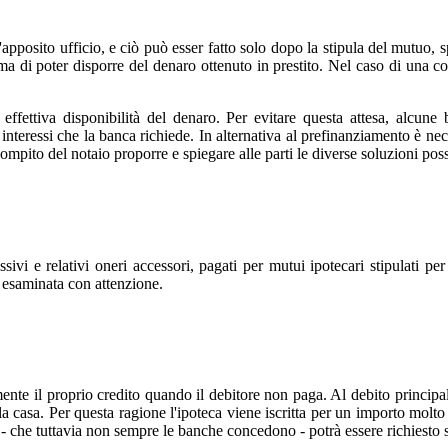
ll'apposito ufficio, e ciò può esser fatto solo dopo la stipula del mutuo,
prima di poter disporre del denaro ottenuto in prestito. Nel caso di un
 effettiva disponibilità del denaro. Per evitare questa attesa, alcun
interessi che la banca richiede. In alternativa al prefinanziamento è nec
ompito del notaio proporre e spiegare alle parti le diverse soluzioni possi
ssivi e relativi oneri accessori, pagati per mutui ipotecari stipulati pe
 esaminata con attenzione.
nte il proprio credito quando il debitore non paga. Al debito principale 
della casa. Per questa ragione l'ipoteca viene iscritta per un importo molt
 - che tuttavia non sempre le banche concedono - potrà essere richiesto 