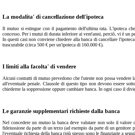
La modalita' di cancellazione dell'ipoteca
Il mutuo si estingue con il pagamento dell'ultima rata. L'ipoteca che
concesso. Per i mutui di durata inferiore ai vent'anni, perciò, vi è un p
In questi casi non conviene chiedere alla banca di cancellare l'ipotec
trascurabile (circa 500 € per un'ipoteca di 160.000 €).
I limiti alla facolta' di vendere
Alcuni contratti di mutuo prevedono che l'utente non possa vendere la 
all'eventuale penale. Clausole di questo tipo non devono essere sott
chiederne la soppressione oppure cambiare banca. In ogni caso il divie
Le garanzie supplementari richieste dalla banca
Nel concedere un mutuo la banca deve valutare non solo il valore del
fideiussione da parte di un terzo (ad esempio da parte di un genitore pe
l'eventuale richiesta della banca (più spesso sono le finanziarie a seg