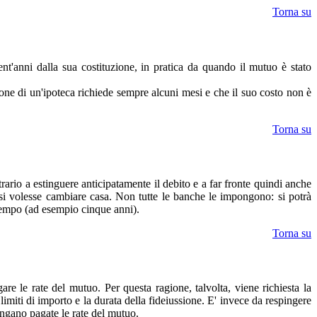
Torna su
ent'anni dalla sua costituzione, in pratica da quando il mutuo è stato
ione di un'ipoteca richiede sempre alcuni mesi e che il suo costo non è
Torna su
ario a estinguere anticipatamente il debito e a far fronte quindi anche
 si volesse cambiare casa. Non tutte le banche le impongono: si potrà
 tempo (ad esempio cinque anni).
Torna su
e le rate del mutuo. Per questa ragione, talvolta, viene richiesta la
limiti di importo e la durata della fideiussione. E' invece da respingere
vengano pagate le rate del mutuo.