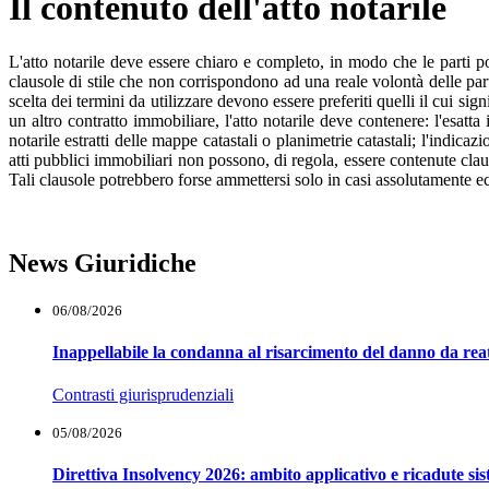
Il contenuto dell'atto notarile
L'atto notarile deve essere chiaro e completo, in modo che le parti pos
clausole di stile che non corrispondono ad una reale volontà delle part
scelta dei termini da utilizzare devono essere preferiti quelli il cui s
un altro contratto immobiliare, l'atto notarile deve contenere: l'esatt
notarile estratti delle mappe catastali o planimetrie catastali; l'indicaz
atti pubblici immobiliari non possono, di regola, essere contenute claus
Tali clausole potrebbero forse ammettersi solo in casi assolutamente ecc
News Giuridiche
06/08/2026
Inappellabile la condanna al risarcimento del danno da reat
Contrasti giurisprudenziali
05/08/2026
Direttiva Insolvency 2026: ambito applicativo e ricadute si