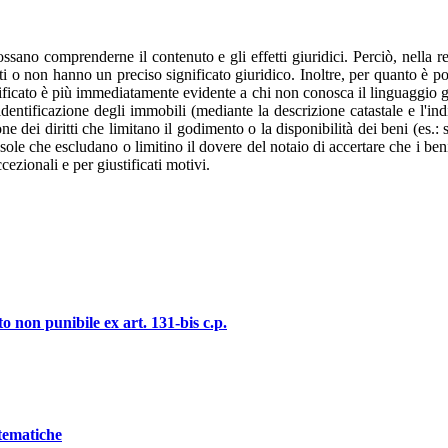
sano comprenderne il contenuto e gli effetti giuridici. Perciò, nella re
i o non hanno un preciso significato giuridico. Inoltre, per quanto è poss
ignificato è più immediatamente evidente a chi non conosca il linguaggio gi
a identificazione degli immobili (mediante la descrizione catastale e l'in
ione dei diritti che limitano il godimento o la disponibilità dei beni (es.: 
ole che escludano o limitino il dovere del notaio di accertare che i beni 
ezionali e per giustificati motivi.
o non punibile ex art. 131-bis c.p.
stematiche