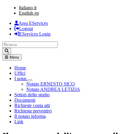
Italiano
it
English
en
Area EServices
Logout
EServices Login
Menu
Home
Uffici
I notai
Visualizza menù di secondo livello
Notaio ERNESTO SICO
Notaio ANDREA LETIZIA
Settori dello studio
Documenti
Richieste copia atti
Richiesta preventivi
Il notaio informa
Link