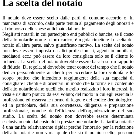
La scelta del notaio
Il notaio deve essere scelto dalle parti di comune accordo o, in
mancanza di accordo, dalla parte tenuta al pagamento degli onorari e
al rimborso delle spese anticipate dal notaio.
Negli atti notarili in cui partecipino enti pubblici o banche, se il costo
dell'atto notarile non è a loro carico, è regola rimettere la scelta del
notaio all'altra parte, salvo giustificato motivo. La scelta del notaio
non deve essere imposta da altri professionisti, agenti immobiliari,
mediatori ecc.; può essere da loro consigliata solo se il cliente lo
richieda. La scelta del notaio dovrebbe essere basata su un rapporto
di fiducia. Di regola, si dovrebbe tener conto: del tempo che il notaio
dedica personalmente ai clienti per accertare la loro volontà e lo
scopo pratico che intendono raggiungere; della sua capacità di
consigliare i clienti e di orientarli in modo che la forma e il contenuto
dell'atto notarile siano quelli che meglio realizzino i loro interessi, in
vista e risultato pratico da essi voluto; del modo in cui egli esercita la
professione ed osserva le norme di legge e del codice deontologico:
ed in particolare, della sua correttezza, diligenza e preparazione
professionale, nonchè dell'efficienza dell'organizzazione del suo
studio. La scelta del notaio non dovrebbe essere determinata
esclusivamente dal costo della prestazione notarile. La tariffa notarile
è una tariffa relativamente rigida: perchè l'onorario per la redazione
dell'atto notarile non varia quale che sia il notaio scelto; possono