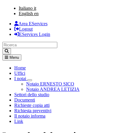
Italiano
it
English
en
Area EServices
Logout
EServices Login
Menu
Home
Uffici
I notai
Visualizza menù di secondo livello
Notaio ERNESTO SICO
Notaio ANDREA LETIZIA
Settori dello studio
Documenti
Richieste copia atti
Richiesta preventivi
Il notaio informa
Link