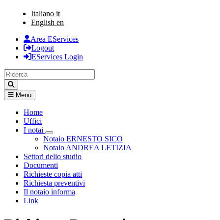
Italiano
it
English
en
Area EServices
Logout
EServices Login
Menu
Home
Uffici
I notai
Visualizza menù di secondo livello
Notaio ERNESTO SICO
Notaio ANDREA LETIZIA
Settori dello studio
Documenti
Richieste copia atti
Richiesta preventivi
Il notaio informa
Link