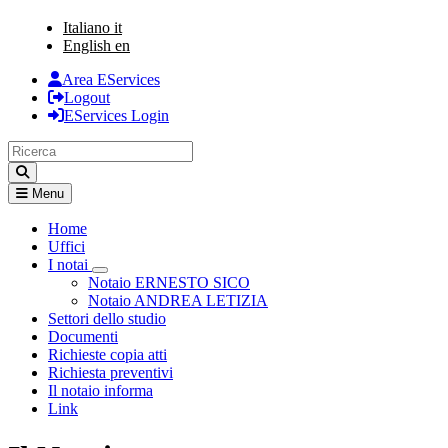
Italiano
it
English
en
Area EServices
Logout
EServices Login
Menu
Home
Uffici
I notai
Visualizza menù di secondo livello
Notaio ERNESTO SICO
Notaio ANDREA LETIZIA
Settori dello studio
Documenti
Richieste copia atti
Richiesta preventivi
Il notaio informa
Link