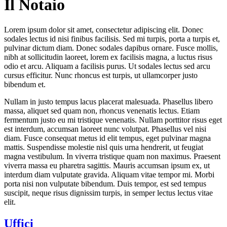
Il Notaio
Lorem ipsum dolor sit amet, consectetur adipiscing elit. Donec
sodales lectus id nisi finibus facilisis. Sed mi turpis, porta a turpis et,
pulvinar dictum diam. Donec sodales dapibus ornare. Fusce mollis,
nibh at sollicitudin laoreet, lorem ex facilisis magna, a luctus risus
odio et arcu. Aliquam a facilisis purus. Ut sodales lectus sed arcu
cursus efficitur. Nunc rhoncus est turpis, ut ullamcorper justo
bibendum et.
Nullam in justo tempus lacus placerat malesuada. Phasellus libero
massa, aliquet sed quam non, rhoncus venenatis lectus. Etiam
fermentum justo eu mi tristique venenatis. Nullam porttitor risus eget
est interdum, accumsan laoreet nunc volutpat. Phasellus vel nisi
diam. Fusce consequat metus id elit tempus, eget pulvinar magna
mattis. Suspendisse molestie nisl quis urna hendrerit, ut feugiat
magna vestibulum. In viverra tristique quam non maximus. Praesent
viverra massa eu pharetra sagittis. Mauris accumsan ipsum ex, ut
interdum diam vulputate gravida. Aliquam vitae tempor mi. Morbi
porta nisi non vulputate bibendum. Duis tempor, est sed tempus
suscipit, neque risus dignissim turpis, in semper lectus lectus vitae
elit.
Uffici